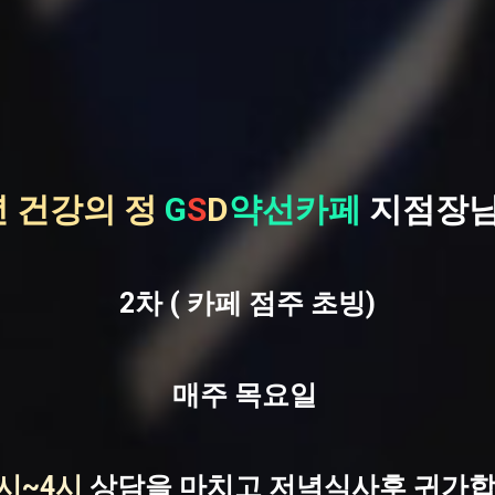
년 건강의 정
G
S
D
약선카페
지점장님
2차 ( 카페 점주 초빙)
매주 목요일
시~4시
상담을 마치고 저녁식사후 귀가