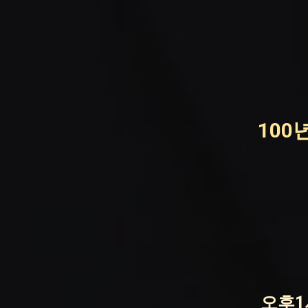
100
오후1