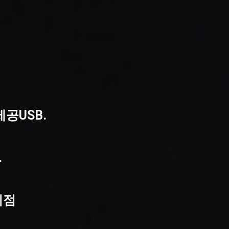
공USB.
.
지점